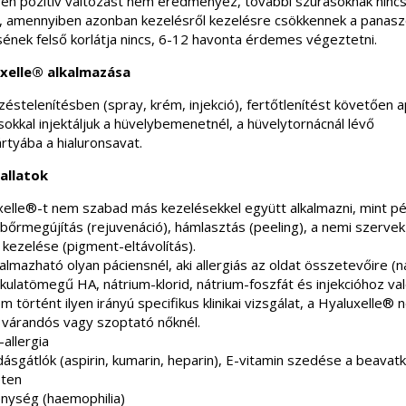
en pozitív változást nem eredményez, további szúrásoknak ninc
, amennyiben azonban kezelésről kezelésre csökkennek a panasz
sének felső korlátja nincs, 6-12 havonta érdemes végeztetni.
xelle® alkalmazása
zéstelenítésben (spray, krém, injekció), fertőtlenítést követően 
okkal injektáljuk a hüvelybemenetnél, a hüvelytornácnál lévő
rtyába a hialuronsavat.
vallatok
xelle®-t nem szabad más kezelésekkel együtt alkalmazni, mint pé
bőrmegújítás (rejuvenáció), hámlasztás (peeling), a nemi szervek
 kezelése (pigment-eltávolítás).
lmazható olyan páciensnél, aki allergiás az oldat összetevőire (
kulatömegű HA, nátrium-klorid, nátrium-foszfát és injekcióhoz val
m történt ilyen irányú specifikus klinikai vizsgálat, a Hyaluxelle®
t várandós vagy szoptató nőknél.
-allergia
ásgátlók (aspirin, kumarin, heparin), E-vitamin szedése a beavat
éten
nység (haemophilia)