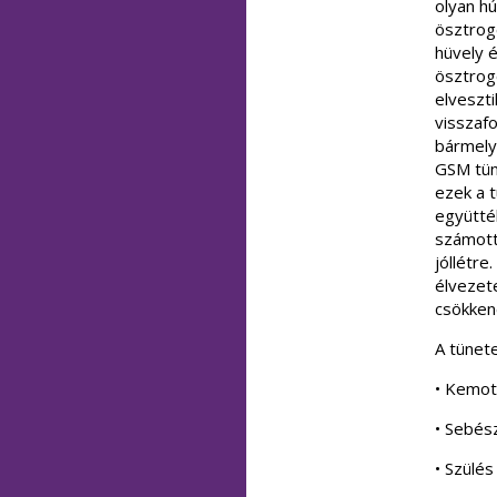
olyan h
ösztrog
hüvely 
ösztrog
elveszt
visszaf
bármely
GSM tün
ezek a t
együttél
számott
jóllétre
élvezet
csökkené
A tünet
• Kemot
• Sebés
• Szülés