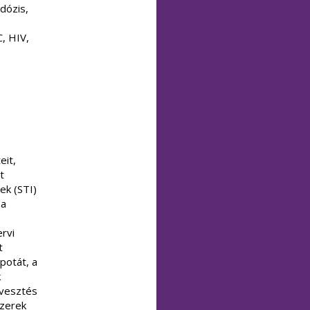
dózis,
C, HIV,
eit,
t
ek (STI)
 a
ervi
t
apotát, a
k
tvesztés
szerek