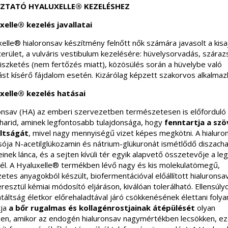
ZTATÓ HYALUXELLE® KEZELÉSHEZ
xelle® kezelés javallatai
elle® hialoronsav készítmény felnőtt nők számára javasolt a kisa
terület, a vulváris vestibulum kezelésére: hüvelysorvadás, szára
viszketés (nem fertőzés miatt), közösülés során a hüvelybe való
st kísérő fájdalom esetén. Kizárólag képzett szakorvos alkalmazh
xelle® kezelés hatásai
ronsav (HA) az emberi szervezetben természetesen is előforduló
charid, aminek legfontosabb tulajdonsága, hogy
fenntartja a sz
ltságát
, mivel nagy mennyiségű vizet képes megkötni. A hialuro
sója N-acetilglükozamin és nátrium-glükuronát ismétlődő diszacha
nek lánca, és a sejten kívüli tér egyik alapvető összetevője a le
él. A Hyaluxelle® termékben lévő nagy és kis molekulatömegű,
etes anyagokból készült, biofermentációval előállított hialurons
esztül kémiai módosító eljáráson, kiválóan tolerálható. Ellensúly
táltság életkor előrehaladtával járó csökkenésének élettani foly
tja
a bőr rugalmas és kollagénrostjainak átépülését
olyan
en, amikor az endogén hialuronsav nagymértékben lecsökken, ezá