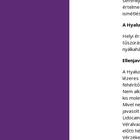
semmily
értelme
ismétlé
A Hyalu
Helyi ér
tűszúrás
nyálkahá
Ellenja
A Hyalu
lézeres 
fehérítő
Nem alka
kis mole
Mivel ne
javasol
Lidocain
Véralvad
előtti h
Vérzéke