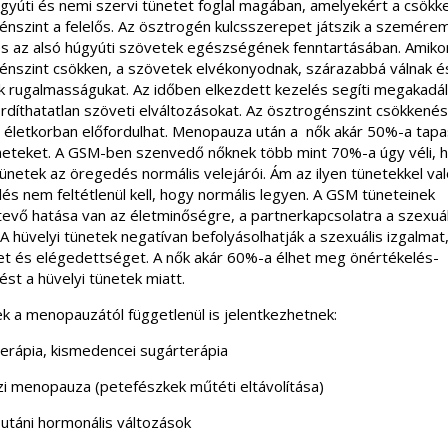
úgyúti és nemi szervi tünetet foglal magában, amelyekért a csökk
énszint a felelős. Az ösztrogén kulcsszerepet játszik a szemérem
és az alsó húgyúti szövetek egészségének fenntartásában. Amiko
énszint csökken, a szövetek elvékonyodnak, szárazabbá válnak é
ik rugalmasságukat. Az időben elkezdett kezelés segíti megakadá
ordíthatatlan szöveti elváltozásokat. Az ösztrogénszint csökkené
 életkorban előfordulhat. Menopauza után a nők akár 50%-a tapa
eteket. A GSM-ben szenvedő nőknek több mint 70%-a úgy véli, 
ünetek az öregedés normális velejárói. Ám az ilyen tünetekkel va
és nem feltétlenül kell, hogy normális legyen. A GSM tüneteinek
evő hatása van az életminőségre, a partnerkapcsolatra a szexuál
. A hüvelyi tünetek negatívan befolyásolhatják a szexuális izgalmat
et és elégedettséget. A nők akár 60%-a élhet meg önértékelés-
st a hüvelyi tünetek miatt.
ek a menopauzától függetlenül is jelentkezhetnek:
erápia, kismedencei sugárterápia
zi menopauza (petefészkek műtéti eltávolítása)
 utáni hormonális változások