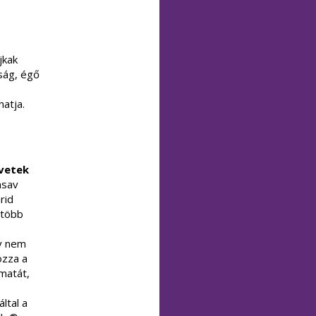
jkak
zság, égő
atja.
övetek
nsav
rid
gtöbb
av nem
ozza a
amatát,
ltal a