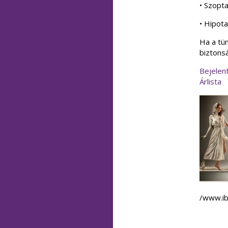
• Szopta
• Hipot
Ha a tün
biztons
Bejelen
Árlista
/www.ib