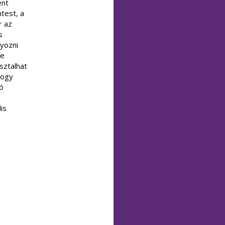
ent
test, a
r az
s
lyozni
se
sztalhat
hogy
ló
is
,