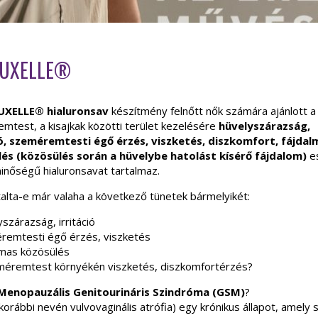
LUXELLE®
UXELLE®
hialuronsav
készítmény felnőtt nők számára ajánlott a
mtest, a kisajkak közötti terület kezelésére
hüvelyszárazság,
ió, szeméremtesti égő érzés, viszketés, diszkomfort, fájdal
és (közösülés során a hüvelybe hatolást kísérő fájdalom)
es
minőségű hialuronsavat tartalmaz.
alta-e már valaha a következő tünetek bármelyikét:
szárazság, irritáció
remtesti égő érzés, viszketés
lmas közösülés
méremtest környékén viszketés, diszkomfortérzés?
Menopauzális Genitourináris Szindróma (GSM)
?
orábbi nevén vulvovaginális atrófia) egy krónikus állapot, amely