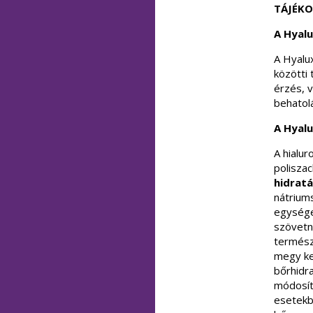
TÁJÉKO
A Hyalu
A Hyalux
közötti 
érzés, 
behatolá
A Hyalu
A hialu
polisza
hidratá
nátrium
egységei
szövetn
termész
megy ker
bőrhidra
módosí
esetekb