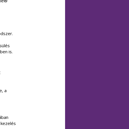
lle®
ódszer.
sülés
ben is.
t
e, a
lában
 kezelés