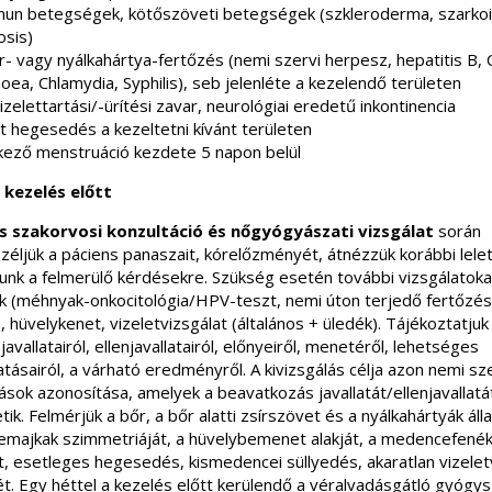
un betegségek, kötőszöveti betegségek (szkleroderma, szarkoi
osis)
r- vagy nyálkahártya-fertőzés (nemi szervi herpesz, hepatitis B, 
ea, Chlamydia, Syphilis), seb jelenléte a kezelendő területen
izelettartási/-ürítési zavar, neurológiai eredetű inkontinencia
t hegesedés a kezeltetni kívánt területen
kező menstruáció kezdete 5 napon belül
 kezelés előtt
s szakorvosi konzultáció és nőgyógyászati vizsgálat
során
éljük a páciens panaszait, kórelőzményét, átnézzük korábbi lelet
lunk a felmerülő kérdésekre. Szükség esetén további vizsgálatoka
nk (méhnyak-onkocitológia/HPV-teszt, nemi úton terjedő fertőzés
 hüvelykenet, vizeletvizsgálat (általános + üledék). Tájékoztatjuk
javallatairól, ellenjavallatairól, előnyeiről, menetéről, lehetséges
tásairól, a várható eredményről. A kivizsgálás célja azon nemi sz
ások azonosítása, amelyek a beavatkozás javallatát/ellenjavallatá
ik. Felmérjük a bőr, a bőr alatti zsírszövet és a nyálkahártyák áll
majkak szimmetriáját, a hüvelybemenet alakját, a medencefené
át, esetleges hegesedés, kismedencei süllyedés, akaratlan vizele
ét. Egy héttel a kezelés előtt kerülendő a véralvadásgátló gyógy