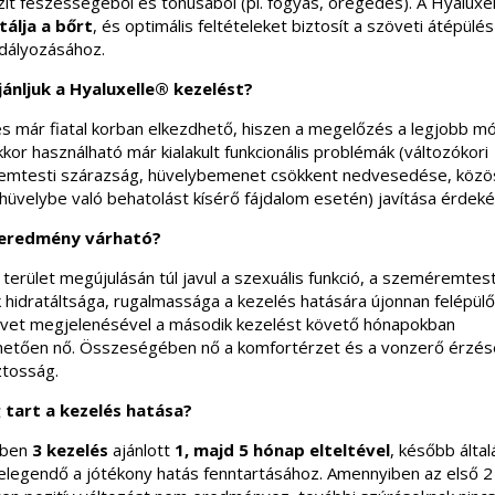
zít feszességéből és tónusából (pl. fogyás, öregedés). A Hyaluxe
tálja a bőrt
, és optimális feltételeket biztosít a szöveti átépülés
dályozásához.
jánljuk a Hyaluxelle® kezelést?
és már fiatal korban elkezdhető, hiszen a megelőzés a legjobb m
or használható már kialakult funkcionális problémák (változókori
mtesti szárazság, hüvelybemenet csökkent nedvesedése, közö
hüvelybe való behatolást kísérő fájdalom esetén) javítása érdeké
 eredmény várható?
 terület megújulásán túl javul a szexuális funkció, a szeméremtes
 hidratáltsága, rugalmassága a kezelés hatására újonnan felépülő
vet megjelenésével a második kezelést követő hónapokban
hetően nő. Összeségében nő a komfortérzet és a vonzerő érzés
tosság.
tart a kezelés hatása?
rben
3 kezelés
ajánlott
1, majd 5 hónap elteltével
, később álta
elegendő a jótékony hatás fenntartásához. Amennyiben az első 2