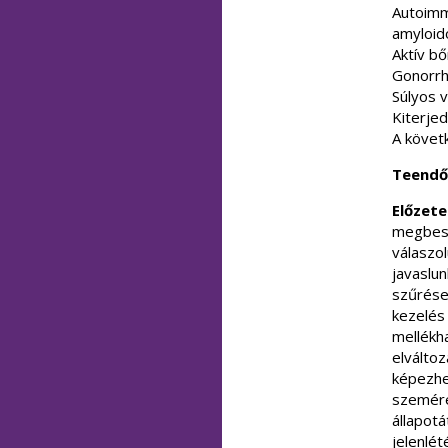
Autoimm
amyloid
Aktív bő
Gonorrho
Súlyos v
Kiterjed
A követ
Teendő
Előzete
megbesz
válaszo
javaslu
szűrése,
kezelés 
mellékha
elváltoz
képezhet
szemére
állapot
jelenlét