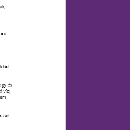
s
ok,
apró
ldául
nagy és
ó víz).
 nem
kozás