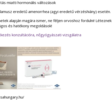
tás miatti hormonális változások
alamusz eredetű amenorrhea (agyi eredetű vérzéshiány) esetén.
etek alapján magára ismer, ne féljen orvoshoz fordulni! Léteznek
ágos és hatékony megoldások!
tkezés konzultációra, nőgyógyászati vizsgálatra
sahungary.hu/