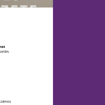
mas
etén.
 számos