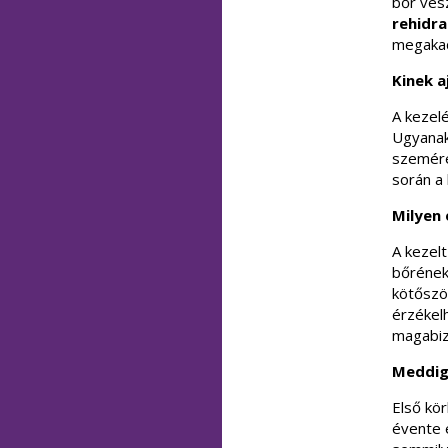
bőr ves
rehidra
megaka
Kinek a
A kezel
Ugyanakk
szemére
során a 
Milyen
A kezelt
bőrének
kötőszö
érzékel
magabiz
Meddig 
Első kö
évente 