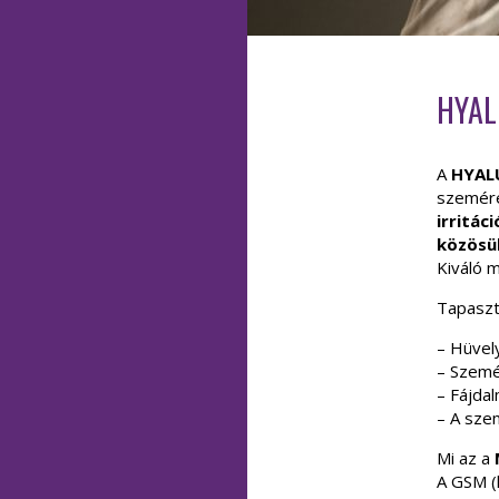
HYA
A
HYAL
szemére
irritác
közösül
Kiváló 
Tapaszt
– Hüvely
– Szemé
– Fájda
– A sze
Mi az a
A GSM (k