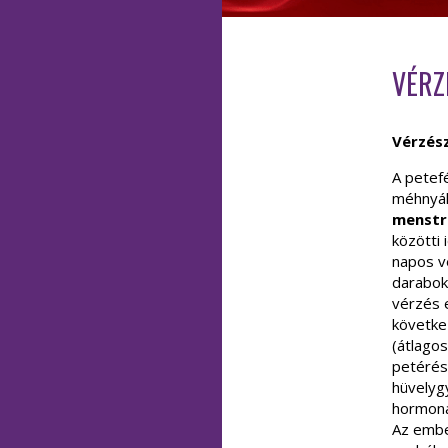
VÉRZ
Vérzész
A petef
méhnyál
menstru
közötti 
napos v
darabok
vérzés 
követke
(átlago
petérés
hüvelyg
hormona
Az embe