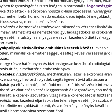
, a hormonrendszerre ható nem hormonális gyógyszerekkel, vitami
yiben fogamzásgátlás is szükséges, a hormonális
fogamzásgát
ike (tabletták – elsősorban hosszú ciklusú szedéssel, hüvelygyűr
sz, méhen belüli hormonleadó eszköz, depo injekció) megoldást j
iklusszavarra, mind az erős vérzésre.
ős vérzés a hormonkészítményeken túlmenően vérzéscsillapítókka
ámsav, etamszilát) és nemszteroid gyulladásgátlókkal is csökkent
ég esetén a túlsúly, az anyagcserezavar kezelendő diétával vagy
eresen is.
akpolipok eltávolítása ambuláns keretek között
javasolt.
elen, minimális kellemetlenséggel, esetleg kevés vérzéssel járó 
ozás.
k egy része hatékonyan és biztonságosan kezelhető radiológiai
zás útján, a méhartéria embolizációjával.
 kezelés
:
hiszteroszkóppal
, mechanikusan, lézer, elektromos ára
kvencia vagy hevített folyadék segítségével rövid altatásban a
kahártya eltávolítható, a későbbi menstruációs vérzések intenzit
thető. Az akut erős vérzés leggyorsabb és leghatékonyabb módj
kürett, a kaparék szövettani vizsgálata a kóreredetet is tisztázha
volítás
más kezelési eljárások sikertelensége esetén jön szóba. 
 definitív megoldását jelenti, és a méh hiánya előnyös későbbi
zális hormonterápia szempontjából.