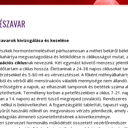
ÉSZAVAR
avarok kivizsgálása és kezelése
észkek hormontermelésével párhuzamosan a méhet belülről béle
kahártya megvastagodása és lelökődése is ciklikusságot mutat, 
ációs ciklus
nak nevezünk. Két egymást követő menzesz jelen
időtartam a ciklus hossza. Élettaninak a 24-38 napos ciklusokat ta
érzésekkel és 5-80 ml-es vérvesztéssel. A főként méhnyálkahárt
ból és vérből álló menstruációs váladék mennyisége nem állandó.
erősségére a napok, az elhasznált tamponok és betétek száma a
ztethetünk. Termékeny korban a petefészekben a ciklus 7-21. na
san a 14. napon) az érett tüsző megreped (ovuláció). Rendszeres
 nélkül is bekövetkezhet. A fogamzásgátló tablettát, tapaszt vag
yűrűt használó nőknél ún. megvonásos vérzés jelentkezik, amely 
dagolás átmeneti szüneteltetésének a következménye.
ri szervezet hormonális működését összetett vezérlőrendszer