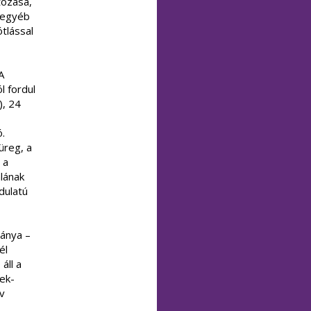
tozása,
k egyéb
tlással
A
l fordul
), 24
.
üreg, a
 a
lának
dulatú
ánya –
él
áll a
ek-
ív