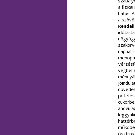
szabályo
a fizika
hatás. 
a szövő
Rendel
időtart
nőgyógy
szakorv
napnál r
menopau
Vérzésf
végbél é
méhnyál
jóindul
növedék
petefés
cukorbe
anovulác
leggyakr
háttérb
működés 
ösztrogé