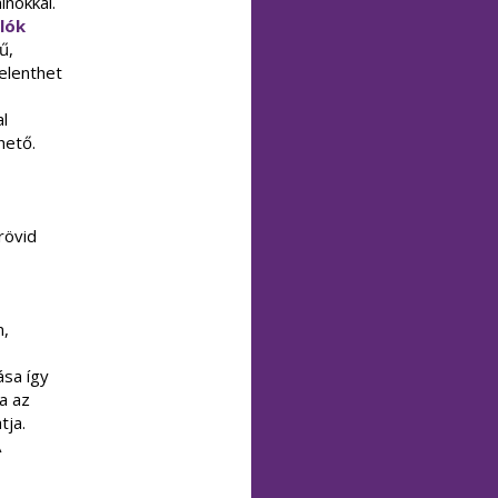
nokkal.
lók
ű,
elenthet
l
hető.
rövid
m,
ása így
a az
tja.
A