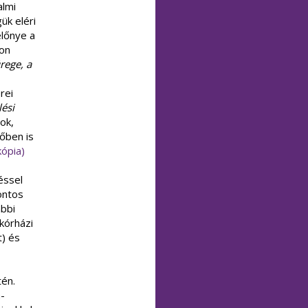
almi
ük eléri
előnye a
jon
rege, a
rei
lési
ok,
őben is
ópia)
éssel
ontos
ábbi
kórházi
t) és
én.
-