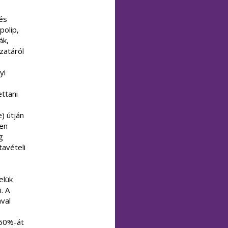
és
polip,
ák,
zatáról
yi
ttani
e) útján
ően
g
avételi
elük
. A
val
 50%-át