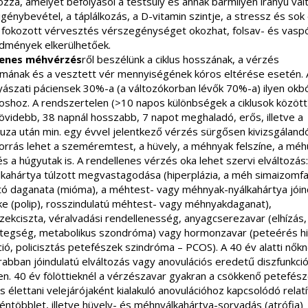
zza, amelyet befolyásol a testsúly és annak bármilyen irányú vál
i igénybevétel, a táplálkozás, a D-vitamin szintje, a stressz és so
A fokozott vérvesztés vérszegénységet okozhat, folsav- és vaspó
dmények elkerülhetőek.
lenes méhvérzés
ről beszélünk a ciklus hosszának, a vérzés
amának és a vesztett vér mennyiségének kóros eltérése esetén. 
ászati páciensek 30%-a (a változókorban lévők 70%-a) ilyen okbó
oshoz. A rendszertelen (>10 napos különbségek a ciklusok között
övidebb, 38 napnál hosszabb, 7 napot meghaladó, erős, illetve a
za után min. egy évvel jelentkező vérzés sürgősen kivizsgálandó
orrás lehet a szeméremtest, a hüvely, a méhnyak felszíne, a méh
s a húgyutak is. A rendellenes vérzés oka lehet szervi elváltozás:
kahártya túlzott megvastagodása (hiperplázia, a méh simaizomfa
ató daganata (mióma), a méhtest- vagy méhnyak-nyálkahártya jóin
e (polip), rosszindulatú méhtest- vagy méhnyakdaganat),
zekciszta, véralvadási rendellenesség, anyagcserezavar (elhízás,
tegség, metabolikus szondróma) vagy hormonzavar (peteérés hi
ió, policisztás petefészek szindróma – PCOS). A 40 év alatti nőkn
abban jóindulatú elváltozás vagy anovulációs eredetű diszfunkció 
en. 40 év fölöttieknél a vérzészavar gyakran a csökkenő petefész
élettani velejárójaként kialakuló anovulációhoz kapcsolódó relat
ntöbblet, illetve hüvely- és méhnyálkahártya-sorvadás (atrófia)