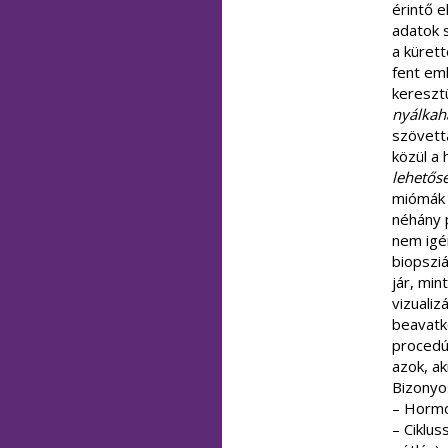
érintő e
adatok 
a kürett
fent em
kereszt
nyálkah
szövetta
közül a
lehetősé
miómák 
néhány 
nem igé
biopszi
jár, mi
vizualiz
beavatk
procedú
azok, a
Bizonyo
– Hormo
– Ciklu