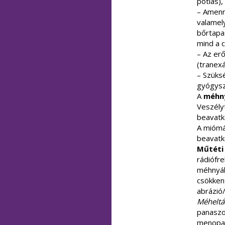
pótlás)
– Amenn
valamely
bőrtapa
mind a c
– Az er
(tranex
– Szüks
gyógysz
A
méhny
Veszélyt
beavatk
A miómá
beavatko
Műtéti
rádiófre
méhnyál
csökken
abrázió/
Méheltá
panaszok
menopau