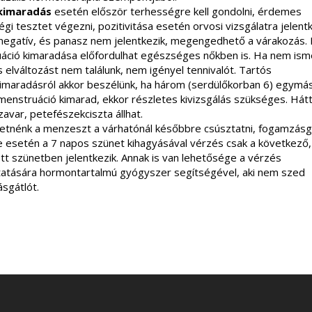
kimaradás
esetén először terhességre kell gondolni, érdemes
gi tesztet végezni, pozitivitása esetén orvosi vizsgálatra jelent
 negatív, és panasz nem jelentkezik, megengedhető a várakozás.
áció kimaradása előfordulhat egészséges nőkben is. Ha nem ismé
 elváltozást nem találunk, nem igényel tennivalót. Tartós
imaradásról akkor beszélünk, ha három (serdülőkorban 6) egymá
menstruáció kimarad, ekkor részletes kivizsgálás szükséges. Há
avar, petefészekciszta állhat.
etnénk a menzeszt a várhatónál későbbre csúsztatni, fogamzásg
 esetén a 7 napos szünet kihagyásával vérzés csak a következő
tt szünetben jelentkezik. Annak is van lehetősége a vérzés
tatására hormontartalmú gyógyszer segítségével, aki nem szed
sgátlót.