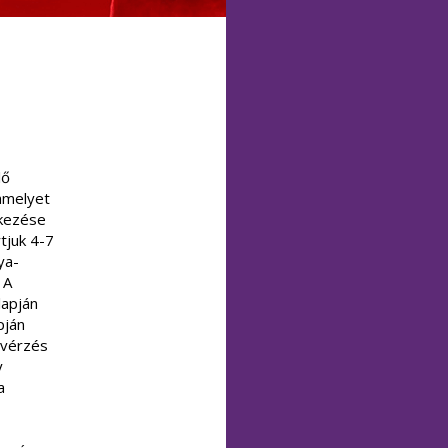
lő
amelyet
tkezése
rtjuk 4-7
ya-
 A
lapján
pján
 vérzés
y
a