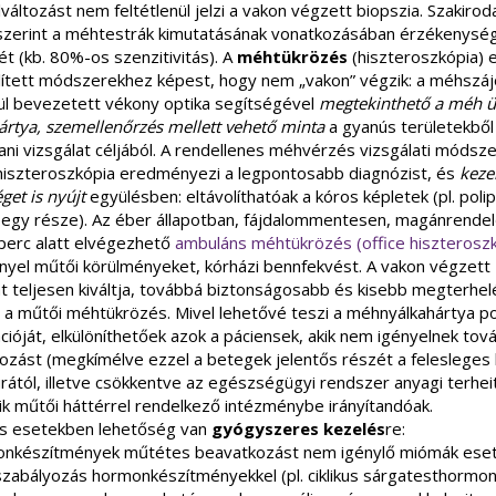
lváltozást nem feltétlenül jelzi a vakon végzett biopszia. Szakirod
szerint a méhtestrák kimutatásának vonatkozásában érzékenység
ét (kb. 80%-os szenzitivitás).
A
m
éhtükrözés
(hiszteroszkópia) 
lített módszerekhez képest, hogy nem „vakon” végzik: a méhszá
ül bevezetett vékony optika segítségével
megtekinthető a méh ü
ártya, szemellenőrzés mellett vehető minta
a gyanús területekből
ni vizsgálat céljából. A rendellenes méhvérzés vizsgálati módsze
 hiszteroszkópia eredményezi a legpontosabb diagnózist, és
keze
get is nyújt
együlésben: eltávolíthatóak a kóros képletek (pl. polip
egy része). Az éber állapotban, fájdalommentesen, magánrendel
perc alatt elvégezhető
ambuláns méhtükrözés (office hiszteroszk
nyel műtői körülményeket, kórházi bennfekvést. A vakon végzett
át teljesen kiváltja, továbbá biztonságosabb és kisebb megterhel
nt a műtői méhtükrözés. Mivel lehetővé teszi a méhnyálkahártya p
ációját, elkülöníthetőek azok a páciensek, akik nem igényelnek tov
ozást (megkímélve ezzel a betegek jelentős részét a felesleges 
rától, illetve csökkentve az egészségügyi rendszer anyagi terhei
kik műtői háttérrel rendelkező intézménybe irányítandóak
.
s esetekben lehetőség van
gyógyszeres kezelés
re:
nkészítmények műtétes beavatkozást nem igénylő miómák eset
sszabályozás hormonkészítményekkel (pl. ciklikus sárgatesthormon