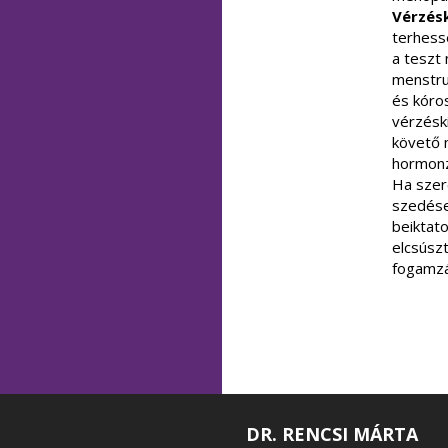
Vérzés
terhessé
a teszt
menstru
és kóros
vérzésk
követő 
hormonz
Ha szer
szedése
beiktato
elcsúsz
fogamzá
DR. RENCSI MÁRTA