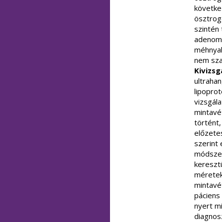
követke
ösztrog
szintén
adenomy
méhnyak
nem sza
Kivizsg
ultrahan
lipoprot
vizsgála
mintavé
történt
előzete
szerint
módsze
kereszt
méretek
mintavét
páciens
nyert mi
diagnos