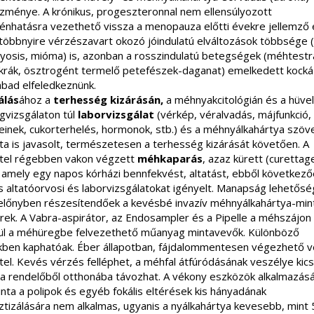
zménye. A krónikus, progeszteronnal nem ellensúlyozott
énhatásra vezethető vissza a menopauza előtti évekre jellemző 
 többnyire vérzészavart okozó jóindulatú elváltozások többsége (
osis, mióma) is, azonban a rosszindulatú betegségek (méhtestr
rák, ösztrogént termelő petefészek-daganat) emelkedett kocká
bad elfeledkeznünk.
álás
ához a
terhesség kizárásán,
a
méhnyakcitológiá
n és a
hüvel
gvizsgálat
on túl
laborvizsgálat
(vérkép, véralvadás, májfunkció,
einek, cukorterhelés, hormonok, stb.) és a
méhnyálkahártya szöve
ta
is javasolt, természetesen a terhesség kizárását követően.
A
tel régebben vakon végzett
méhkaparás
, azaz kürett (curettag
, amely egy napos kórházi bennfekvést, altatást, ebből következ
s altatóorvosi és laborvizsgálatokat igényelt. Manapság lehetősé
 előnyben részesítendőek a kevésbé invazív méhnyálkahártya-mint
rek.
A Vabra-aspirátor, az
Endosampler és a Pipelle
a méhszájon
ül a méhüregbe felvezethető műanyag mintavevők. Különböző
ben kaphatóak. É
ber állapotban, fájdalommentesen végezhető v
el. Kevés vérzés felléphet, a méhfal átfúródásának veszélye kicsi
 a rendelőből otthonába távozhat. A vékony eszközök alkalmazásá
nta a polipok és egyéb fokális eltérések kis hányadának
ztizálására nem alkalmas, ugyanis a nyálkahártya kevesebb, mint