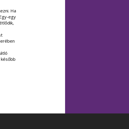
kezni. Ha
 Egy-egy
tlődik,
st
tterében
átló
, később