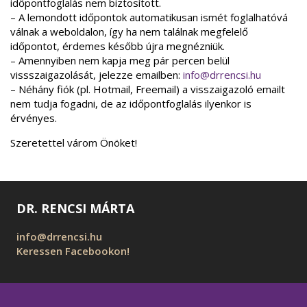
időpontfoglalás nem biztosított.
– A lemondott időpontok automatikusan ismét foglalhatóvá
válnak a weboldalon, így ha nem találnak megfelelő
időpontot, érdemes később újra megnézniük.
– Amennyiben nem kapja meg pár percen belül
vissszaigazolását, jelezze emailben:
info@drrencsi.hu
– Néhány fiók (pl. Hotmail, Freemail) a visszaigazoló emailt
nem tudja fogadni, de az időpontfoglalás ilyenkor is
érvényes.
Szeretettel várom Önöket!
DR. RENCSI MÁRTA
info@drrencsi.hu
Keressen Facebookon!