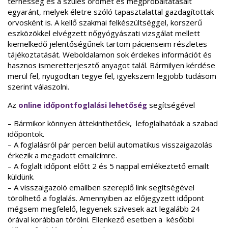
terhesség és a szülés örömét és megpróbáltatásait
egyaránt, melyek életre szóló tapasztalattal gazdagítottak
orvosként is. A kellő szakmai felkészültséggel, korszerű
eszközökkel elvégzett nőgyógyászati vizsgálat mellett
kiemelkedő jelentőségűnek tartom pácienseim részletes
tájékoztatását. Weboldalamon sok érdekes információt és
hasznos ismeretterjesztő anyagot talál. Bármilyen kérdése
merül fel, nyugodtan tegye fel, igyekszem legjobb tudásom
szerint válaszolni.
Az
online
időpontfoglalási lehetőség
segítségével
– Bármikor könnyen áttekinthetőek, lefoglalhatóak a szabad
időpontok.
– A foglalásról pár percen belül automatikus visszaigazolás
érkezik a megadott emailcímre.
– A foglalt időpont előtt 2 és 5 nappal emlékeztető emailt
küldünk.
– A visszaigazoló emailben szereplő link segítségével
törölhető a foglalás. Amennyiben az előjegyzett időpont
mégsem megfelelő, legyenek szívesek azt legalább 24
órával korábban törölni. Ellenkező esetben a későbbi