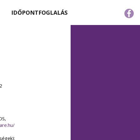
IDŐPONTFOGLALÁS
2
OS,
are.hu/
ségek):