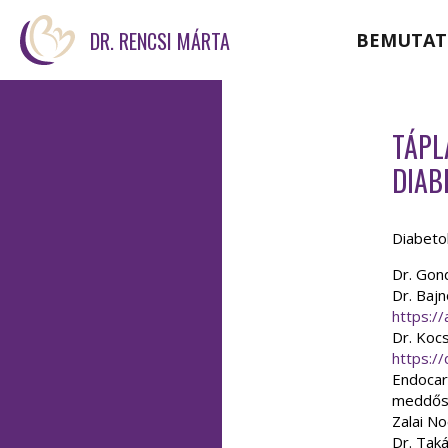
DR. RENCSI MÁRTA
BEMUTAT
TÁPL
DIAB
Diabetol
Dr. Gon
Dr. Baj
https://
Dr. Koc
https://
Endocar
meddősé
Zalai No
Dr. Tak