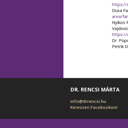
https://
Dusa Fan
area/fa
Nyikos R
Vajdovi
https:/
Dr. Popo
Petrik D
DR. RENCSI MÁRTA
info@drrencsi.hu
Keressen Facebookon!