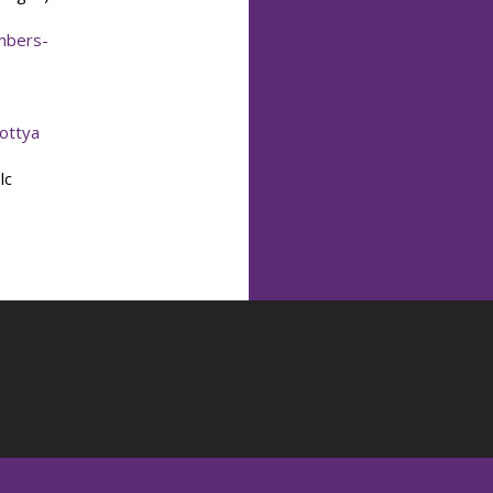
embers-
ottya
lc