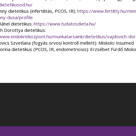
dietetikusod.hu/
ny dietetikus (infertilitás, PCOS, IR):
https://www.fertility.hu/m
nny-dusa/profile
áhel dietetikus:
https://www.tudatosdieta.hu/
ch Dorottya dietetikus:
/www.endokrinkozpont.hu/munkatarsaink/dietetikus/vajdovich-dor
vics Szvetlana (fogyás orvosi kontroll mellett): Miskolci Insumed
orina dietetikus (PCOS, IR, endometriosis): Erzsébet Fürdő Misko