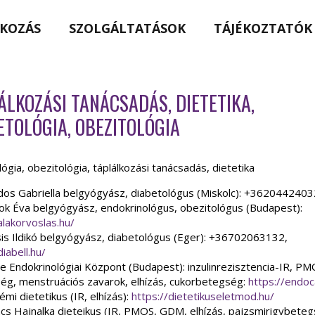
KOZÁS
SZOLGÁLTATÁSOK
TÁJÉKOZTATÓK
ÁLKOZÁSI TANÁCSADÁS, DIETETIKA,
ETOLÓGIA, OBEZITOLÓGIA
ógia, obezitológia, táplálkozási tanácsadás, dietetika
dos Gabriella belgyógyász, diabetológus (Miskolc): +3620442403
nok Éva belgyógyász, endokrinológus, obezitológus (Budapest):
alakorvoslas.hu/
sis Ildikó belgyógyász, diabetológus (Eger): +36702063132,
diabell.hu/
e Endokrinológiai Központ (Budapest): inzulinrezisztencia-IR, PM
g, menstruációs zavarok, elhízás, cukorbetegség:
https://endoc
émi dietetikus (IR, elhízás):
https://dietetikuseletmod.hu/
ács Hajnalka dieteikus (IR, PMOS, GDM, elhízás, pajzsmirigybeteg