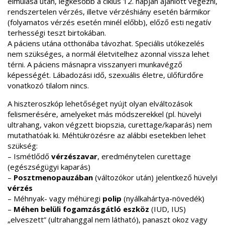
elmúlása után, legkésőbb a ciklus 12. napján ajánlott végezni,
rendszertelen vérzés, illetve vérzéshiány esetén bármikor
(folyamatos vérzés esetén minél előbb), előző esti negatív
terhességi teszt birtokában.
A páciens utána otthonába távozhat. Speciális utókezelés
nem szükséges, a normál életvitelhez azonnal vissza lehet
térni. A páciens másnapra visszanyeri munkavégző
képességét. Lábadozási idő, szexuális életre, ülőfürdőre
vonatkozó tilalom nincs.
A hiszteroszkóp lehetőséget nyújt olyan elváltozások
felismerésére, amelyeket más módszerekkel (pl. hüvelyi
ultrahang, vakon végzett biopszia, curettage/kaparás) nem
mutathatóak ki. Méhtükrözésre az alábbi esetekben lehet
szükség:
– Ismétlődő
vérzészavar
, eredménytelen curettage
(egészségügyi kaparás)
–
Posztmenopauzában
(változókor után) jelentkező hüvelyi
vérzés
– Méhnyak- vagy méhüregi
polip
(nyálkahártya-növedék)
–
Méhen belüli fogamzásgátló eszköz
(IUD, IUS)
„elveszett” (ultrahanggal nem látható), panaszt okoz vagy