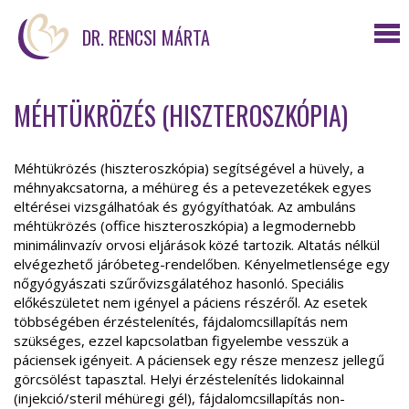
DR. RENCSI MÁRTA
MÉHTÜKRÖZÉS (HISZTEROSZKÓPIA)
Méhtükrözés (hiszteroszkópia) segítségével a hüvely, a
méhnyakcsatorna, a méhüreg és a petevezetékek egyes
eltérései vizsgálhatóak és gyógyíthatóak.
Az ambuláns
méhtükrözés (office hiszteroszkópia) a legmodernebb
minimálinvazív orvosi eljárások közé tartozik. Altatás nélkül
elvégezhető járóbeteg-rendelőben. Kényelmetlensége egy
nőgyógyászati szűrővizsgálatéhoz hasonló. Speciális
előkészületet nem igényel a páciens részéről. Az esetek
többségében érzéstelenítés, fájdalomcsillapítás nem
szükséges, ezzel kapcsolatban figyelembe vesszük a
páciensek igényeit. A páciensek egy része menzesz jellegű
görcsölést tapasztal. Helyi érzéstelenítés lidokainnal
(injekció/steril méhüregi gél), fájdalomcsillapítás non-