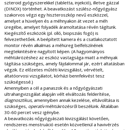
szteroid gyógyszerekkel (tabletta, injekció), illetve gázzal
(DINOX) történhet.
A beavatkozást szülész-nőgyógyász
szakorvos végzi egy hiszteroszkóp nevű eszközzel,
amelyet a hüvelyen és a méhnyakon át vezet a méh
üregébe, amelyet folyadék áramoltatása révén tágítunk.
Kiegészítő eszközök (pl. olló, biopsziás fogó) is
felvezethetőek. A beépített kamera és a csatlakoztatott
monitor révén alkalmas a méhüreg belfelszínének
megtekintésére nagyított képen. (
A hagyományos
méhtükrözéshez az eszköz vastagsága miatt a méhnyak
tágítása szükséges, amely fájdalommal jár, ezért altatásban
végzik. Ez előzetes műtéti kivizsgálást, vérvételt,
altatóorvosi vizsgálatot, kórházi bennfekvést tesz
szükségessé.)
Amennyiben a cél a panaszok és a nőgyógyászati
ultrahangvizsgálat alapján vélt elváltozás felderítése,
diagnosztikus
, amennyiben annak kezelése, eltávolítása is
szükséges,
operatív
méhtükrözésről beszélünk.
Általában
30-60 percet vesz igénybe.
A beavatkozás nőgyógyászati kivizsgálást követően,
rendszeres menstruáció esetén közvetlenül a havivérzés